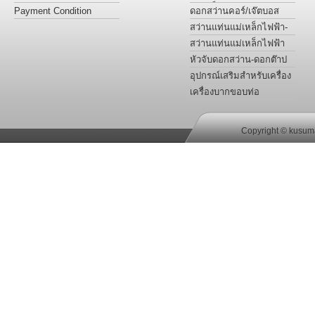
แม่เหล็กไฟฟ้า
Payment Condition
ดอกสว่านคอร์/เจ๊ตบอส
เจาะโลหะ รุ่นไฮสปีดและ
สว่านแท่นแม่เหล็กไฟฟ้า-
ฟันคาร์ไบด์
ต๊าปเกลียว-เคาน์เตอร์ซิงค์-
สว่านแท่นแม่เหล็กไฟฟ้า
กว้านรูหัวน๊อต
สำหรับงานเฉพาะ
หัวจับดอกสว่าน-ดอกต๊าป
อะแด๊ปเตอร์ ข้อลด
อุปกรณ์เสริมสำหรับเครื่อง
เจาะสว่านไฟฟ้าฐานแม่
เครื่องบากขอบท่อ
เหล็ก
Copyright © kusuma