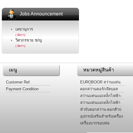
Jobs Announcement
เลขานุการ
( อัตรา)
วิศวกรขาย ช/ญ
( อัตรา)
เมนู
หมวดหมู่สินค้า
Customer Ref.
EUROBOOR สว่านแท่น
แม่เหล็กไฟฟ้า
Payment Condition
ดอกสว่านคอร์/เจ๊ตบอส
เจาะโลหะ รุ่นไฮสปีดและ
สว่านแท่นแม่เหล็กไฟฟ้า-
ฟันคาร์ไบด์
ต๊าปเกลียว-เคาน์เตอร์ซิงค์-
สว่านแท่นแม่เหล็กไฟฟ้า
กว้านรูหัวน๊อต
สำหรับงานเฉพาะ
หัวจับดอกสว่าน-ดอกต๊าป
อะแด๊ปเตอร์ ข้อลด
อุปกรณ์เสริมสำหรับเครื่อง
เจาะสว่านไฟฟ้าฐานแม่
เครื่องบากขอบท่อ
เหล็ก