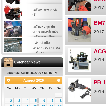
2017-
เครื่องบากขอบท่อ
(2)
BM7 
เครื่องลบมุม ตัด-
2017-
บากขอบเหล็กแผ่น
เตรียมงานเชื่อม
(11)
แท่งแม่เหล็ก
ทำความสะอาดเศษ
ACG1
เหล็ก (4)
2016-
Calendar News
Saturday, August 8, 2026 5:58:46 AM
August
2026
PB 1
Su
Mo
Tu
We
Th
Fr
Sa
2016-
1
2
3
4
5
6
7
8