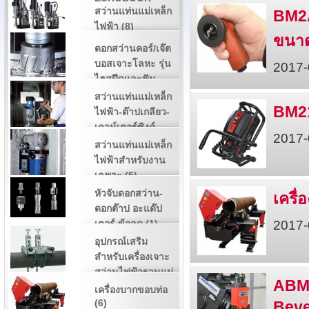
สว่านแท่นแม่เหล็ก
BM2A
ไฟฟ้า (8)
ขนาด
ดอกสว่านคอร์/เจ๊ต
บอสเจาะโลหะ รุ่น
2017-
ไฮสปีดและฟัน
คาร์ไบด์ (3)
สว่านแท่นแม่เหล็ก
BM21
ไฟฟ้า-ต๊าปเกลียว-
เคาน์เตอร์ซิงค์-
2017-
กว้านรูหัวน๊อต (2)
สว่านแท่นแม่เหล็ก
ไฟฟ้าสำหรับงาน
เฉพาะ (5)
หัวจับดอกสว่าน-
เครื
ดอกต๊าป อะแด๊ป
เตอร์ ข้อลด (1)
2017-
อุปกรณ์เสริม
สำหรับเครื่องเจาะ
สว่านไฟฟ้าฐานแม่
ABM-
เหล็ก (4)
เครื่องบากขอบท่อ
(6)
Beve