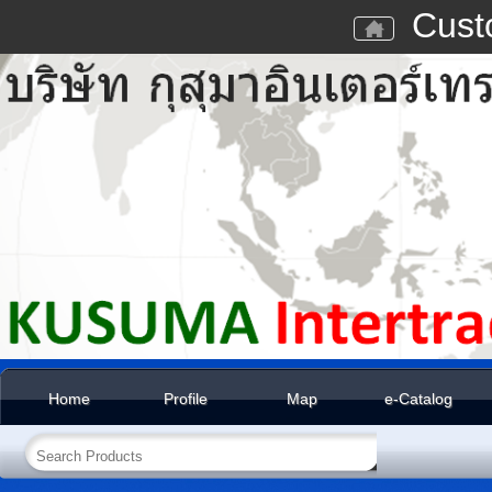
Cust
Home
Profile
Map
e-Catalog