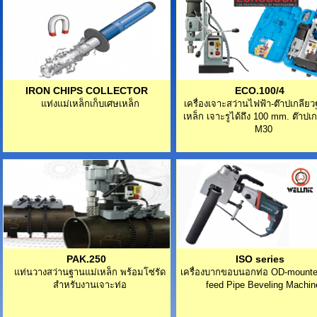
IRON CHIPS COLLECTOR
ECO.100/4
แท่งแม่เหล็กเก็บเศษเหล็ก
เครื่องเจาะสว่านไฟฟ้า-ต๊าปเกลีย
เหล็ก เจาะรูได้ถึง 100 mm. ต๊าปเก
M30
PAK.250
ISO series
แท่นวางสว่านฐานแม่เหล็ก พร้อมโซ่รัด
เครื่องบากขอบนอกท่อ OD-mounte
สำหรับงานเจาะท่อ
feed Pipe Beveling Machin