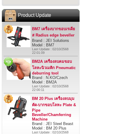
Product Update
BM7 เครื่องบากขอบเรเดีย
ส Radius edge beveller
Brand : JEI Solutions
Model : BM7
Last Update : 02/10/2568
22:01:09
BM2A เครื่องลบคมขอบ
โลหะนิวเมติก Pneumatic
deburring tool
Brand : N.KO/Czech
Model : BM2A
Last Update : 02/10/2568
22:00:11
BM 20 Plus เครื่องลบมุม
ตัด-บากขอบโลหะ Plate &
Pipe
Beveller/Chamferring
Machine
Brand : JEI Steel Beast
Model : BM 20 Plus
Last Update : 02/10/2568