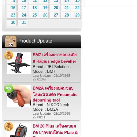
9
10
11
12
13
14
15
16
17
18
19
20
21
22
23
24
25
26
27
28
29
30
31
Product Update
BM7 เครื่องบากขอบเรเดีย
ส Radius edge beveller
Brand : JEI Solutions
Model : BM7
Last Update : 02/10/2568
22:01:09
BM2A เครื่องลบคมขอบ
โลหะนิวเมติก Pneumatic
deburring tool
Brand : N.KO/Czech
Model : BM2A
Last Update : 02/10/2568
22:00:11
BM 20 Plus เครื่องลบมุม
ตัด-บากขอบโลหะ Plate &