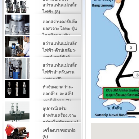
สว่านแท่นแม่เหล็ก
ไฟฟ้า (8)
ดอกสว่านคอร์/เจ๊ต
บอสเจาะโลหะ รุ่น
ไฮสปีดและฟัน
คาร์ไบด์ (3)
สว่านแท่นแม่เหล็ก
ไฟฟ้า-ต๊าปเกลียว-
เคาน์เตอร์ซิงค์-
กว้านรูหัวน๊อต (2)
สว่านแท่นแม่เหล็ก
ไฟฟ้าสำหรับงาน
เฉพาะ (5)
หัวจับดอกสว่าน-
ดอกต๊าป อะแด๊ป
เตอร์ ข้อลด (1)
อุปกรณ์เสริม
สำหรับเครื่องเจาะ
สว่านไฟฟ้าฐานแม่
เหล็ก (4)
เครื่องบากขอบท่อ
(6)