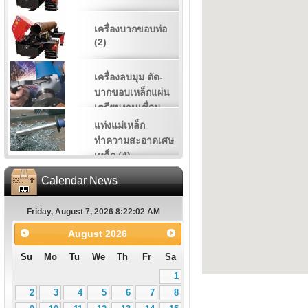
เครื่องบากขอบท่อ
(2)
เครื่องลบมุม ตัด-
บากขอบเหล็กแผ่น
เตรียมงานเชื่อม
(11)
แท่งแม่เหล็ก
ทำความสะอาดเศษ
เหล็ก (4)
Calendar News
Friday, August 7, 2026 8:22:03 AM
August
2026
Su
Mo
Tu
We
Th
Fr
Sa
1
2
3
4
5
6
7
8