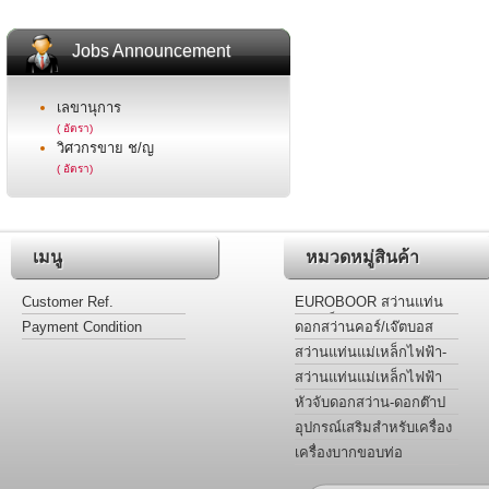
Jobs Announcement
เลขานุการ
( อัตรา)
วิศวกรขาย ช/ญ
( อัตรา)
เมนู
หมวดหมู่สินค้า
Customer Ref.
EUROBOOR สว่านแท่น
แม่เหล็กไฟฟ้า
Payment Condition
ดอกสว่านคอร์/เจ๊ตบอส
เจาะโลหะ รุ่นไฮสปีดและ
สว่านแท่นแม่เหล็กไฟฟ้า-
ฟันคาร์ไบด์
ต๊าปเกลียว-เคาน์เตอร์ซิงค์-
สว่านแท่นแม่เหล็กไฟฟ้า
กว้านรูหัวน๊อต
สำหรับงานเฉพาะ
หัวจับดอกสว่าน-ดอกต๊าป
อะแด๊ปเตอร์ ข้อลด
อุปกรณ์เสริมสำหรับเครื่อง
เจาะสว่านไฟฟ้าฐานแม่
เครื่องบากขอบท่อ
เหล็ก