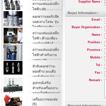
Supplier Name :
สว่านแท่นแม่เหล็ก
ไฟฟ้า (8)
Buyer Information :
ดอกสว่านคอร์/เจ๊ต
Email :
บอสเจาะโลหะ รุ่น
ไฮสปีดและฟัน
Buyer Organization :
คาร์ไบด์ (3)
สว่านแท่นแม่เหล็ก
Name :
ไฟฟ้า-ต๊าปเกลียว-
Position :
เคาน์เตอร์ซิงค์-
กว้านรูหัวน๊อต (2)
สว่านแท่นแม่เหล็ก
Province :
ไฟฟ้าสำหรับงาน
Mobile :
เฉพาะ (5)
Tel :
หัวจับดอกสว่าน-
ดอกต๊าป อะแด๊ป
Fax :
เตอร์ ข้อลด (1)
Remark :
อุปกรณ์เสริม
สำหรับเครื่องเจาะ
สว่านไฟฟ้าฐานแม่
เหล็ก (4)
เครื่องบากขอบท่อ
(6)
Request Information :